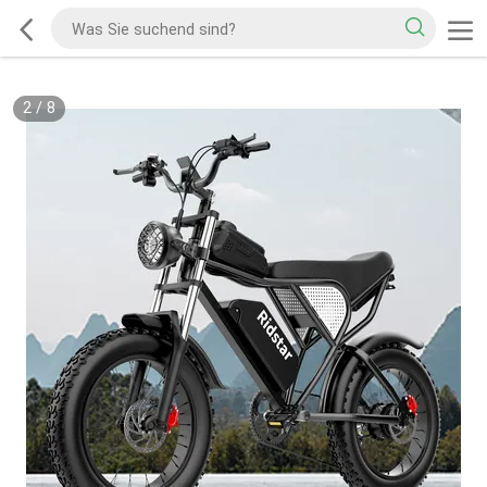
2
/
8