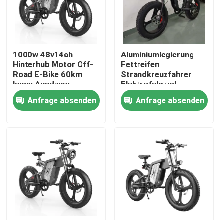
Über uns
1000w 48v14ah
Aluminiumlegierung
Fabrik-Ausflug
Hinterhub Motor Off-
Fettreifen
Road E-Bike 60km
Strandkreuzfahrer
lange Ausdauer
Elektrofahrrad
Qualitätskontrolle
1000watt
Anfrage absenden
Anfrage absenden
Hochgeschwindigkeit
Fordern Sie ein Zitat
Ridstar Elektrofahrrad
Elektrofahrrad mit Klappreifen
Elektrische Stadtfahrräder