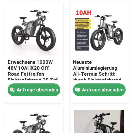
Erwachsene 1000W
Neueste
48V 10AHX20 Off
Aluminiumlegierung
Road Fettreifen
All-Terrain Schritt
Elektrofahrrad 20 Zoll
durch Elektrofahrrad
für Geschäft und
Anfrage absenden
Anfrage absenden
Reisen
Haus
Produkte
Videos