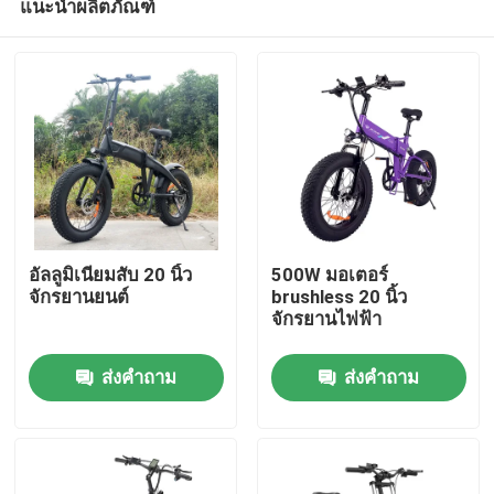
แนะนำผลิตภัณฑ์
อัลลูมิเนียมสับ 20 นิ้ว
500W มอเตอร์
จักรยานยนต์
brushless 20 นิ้ว
จักรยานไฟฟ้า
บ้าน
ส่งคำถาม
ส่งคำถาม
สินค้า
วิดีโอ