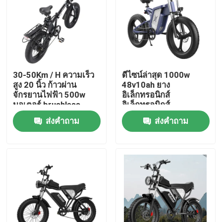
เกี่ยวกับเรา
ทัวร์โรงงาน
30-50Km / H ความเร็ว
ดีไซน์ล่าสุด 1000w
สูง 20 นิ้ว ก้าวผ่าน
48v10ah ยาง
ควบคุมคุณภาพ
จักรยานไฟฟ้า 500w
อิเล็กทรอนิกส์
มอเตอร์ brushless
อิเล็กทรอนิกส์
อิเล็กทรอนิกส์
ส่งคำถาม
ส่งคำถาม
ขอใบเสนอราคา
อิเล็กทรอนิกส์
อิเล็กทรอนิกส์
อิเล็กทรอนิกส์
รถจักรยานไฟฟ้า Ridstar
จักรยานไฟฟ้าพับยางอ้วน
จักรยานเมืองไฟฟ้า