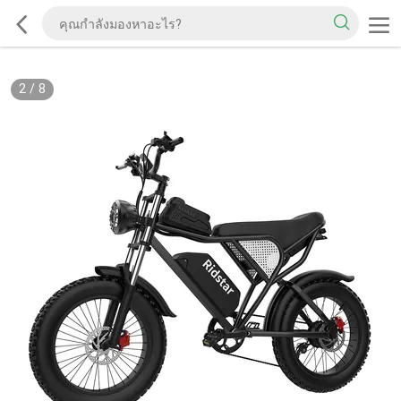
2
/
8